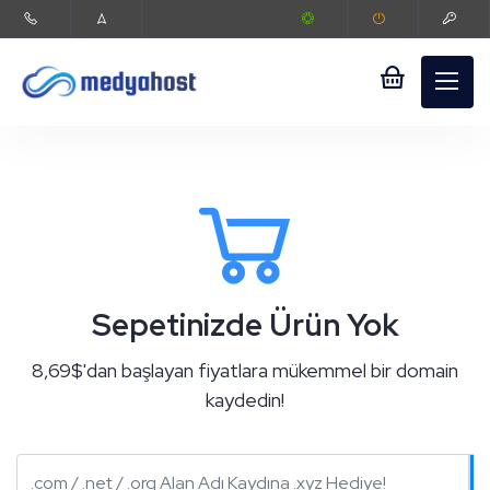
Sepet
Müşteri
Girişi
Alan Adı
Hosting
Sepetinizde Ürün Yok
8,69$'dan başlayan fiyatlara mükemmel bir domain
Sunucu
kaydedin!
SSL Sertifikası