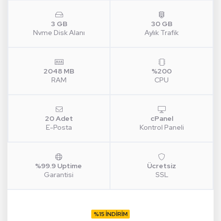
3 GB
30 GB
Nvme Disk Alanı
Aylık Trafik
2048 MB
%200
RAM
CPU
20 Adet
cPanel
E-Posta
Kontrol Paneli
%99.9 Uptime
Ücretsiz
Garantisi
SSL
%15 İNDİRİM