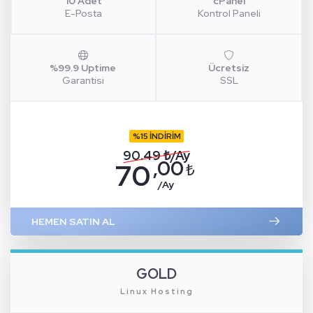
10 Adet
cPanel
E-Posta
Kontrol Paneli
%99.9 Uptime
Ücretsiz
Garantisi
SSL
%15 İNDİRİM
90.49 ₺/Ay
,00
70
₺
/Ay
HEMEN SATIN AL
GOLD
Linux Hosting