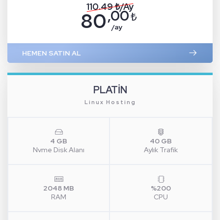
110.49 ₺/Ay
,00
80
₺
/ay
HEMEN SATIN AL
PLATİN
Linux Hosting
4 GB
40 GB
Nvme Disk Alanı
Aylık Trafik
2048 MB
%200
RAM
CPU