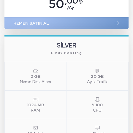
,00
50
₺
/Ay
HEMEN SATIN AL
SİLVER
Linux Hosting
2 GB
20 GB
Nvme Disk Alanı
Aylık Trafik
1024 MB
%100
RAM
CPU