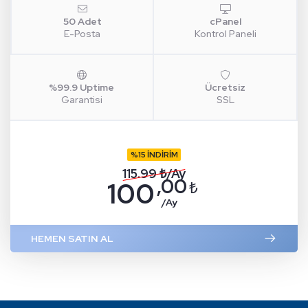
50 Adet
cPanel
E-Posta
Kontrol Paneli
%99.9 Uptime
Ücretsiz
Garantisi
SSL
%15 İNDİRİM
115.99 ₺/Ay
,00
100
₺
/Ay
HEMEN SATIN AL