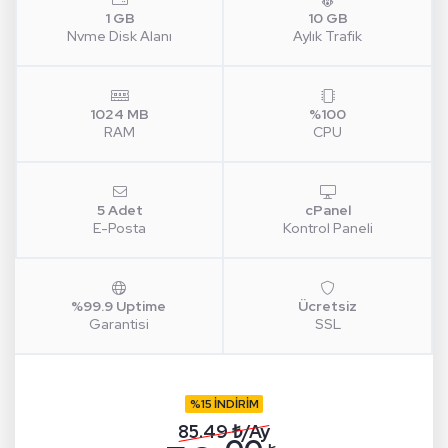
1 GB
10 GB
Nvme Disk Alanı
Aylık Trafik
1024 MB
%100
RAM
CPU
5 Adet
cPanel
E-Posta
Kontrol Paneli
%99.9 Uptime
Ücretsiz
Garantisi
SSL
%15 İNDİRİM
85.49 ₺/Ay