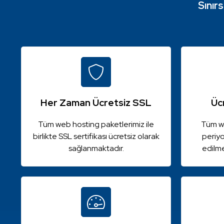
Sınır
Her Zaman Ücretsiz SSL
Üc
Tüm web hosting paketlerimiz ile
Tüm we
birlikte SSL sertifikası ücretsiz olarak
periyo
sağlanmaktadır.
edilm