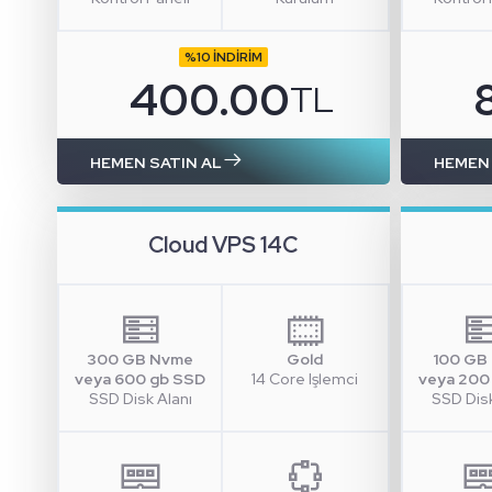
%10 İNDİRİM
400.00
TL
HEMEN SATIN AL
HEMEN 
Cloud VPS 14C
300 GB Nvme
Gold
100 GB
veya 600 gb SSD
14 Core Işlemci
veya 200
SSD Disk Alanı
SSD Disk