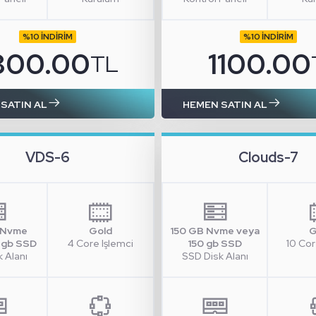
%10 İNDİRİM
%10 İNDİRİM
800.00
1100.00
TL
SATIN AL
HEMEN SATIN AL
VDS-6
Clouds-7
 Nvme
Gold
150 GB Nvme veya
G
 gb SSD
4 Core Işlemci
150 gb SSD
10 Cor
 Alanı
SSD Disk Alanı