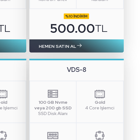
%10 İNDİRİM
500.00
TL
TL
HEMEN SATIN AL
VDS-8
old
100 GB Nvme
Gold
e Işlemci
veya 200 gb SSD
4 Core Işlemci
SSD Disk Alanı