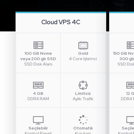
Cloud VPS 4C
100 GB Nvme
Gold
150 GB N
veya 200 gb SSD
4 Core Işlemci
300 g
SSD Disk Alanı
SSD Disk
4 GB
Limitsiz
12 
DDR4 RAM
Aylık Trafik
DDR4
Seçilebilir
Otomatik
Seçile
Kontrol Paneli
Kurulum
Kontrol 