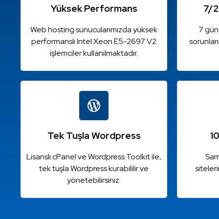
Yüksek Performans
7/2
Web hosting sunucularımızda yüksek
7 gün
performanslı Intel Xeon E5-2697 V2
sorunlar
işlemciler kullanılmaktadır.
Tek Tuşla Wordpress
1
Lisanslı cPanel ve Wordpress Toolkit ile,
Sam
tek tuşla Wordpress kurabililir ve
siteler
yönetebilirsiniz.