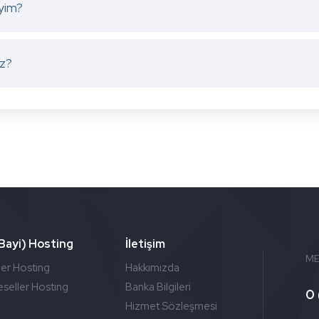
iyim?
iz?
(Bayi) Hosting
İletişim
ME
ler Hosting
Hakkımızda
seller Hosting
Banka Bilgileri
0 
Hizmet Sözleşmesi