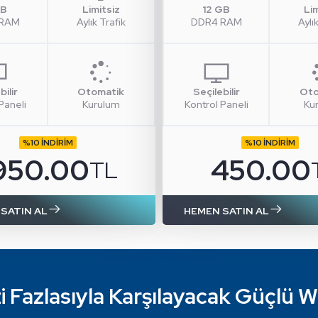
GB
Limitsiz
12 GB
Li
 RAM
Aylık Trafik
DDR4 RAM
Aylı
bilir
Otomatik
Seçilebilir
Oto
Paneli
Kurulum
Kontrol Paneli
Ku
%10 İNDİRİM
%10 İNDİRİM
950.00
450.00
TL
SATIN AL
HEMEN SATIN AL
i Fazlasıyla Karşılayacak
Güçlü W