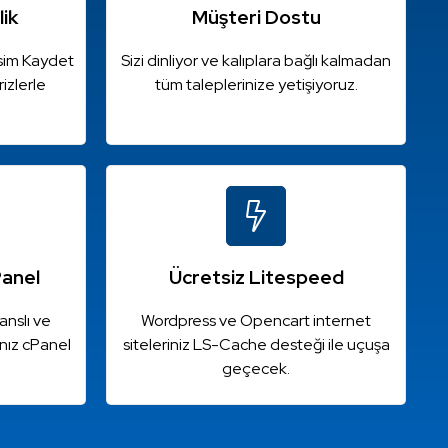
lik
Müşteri Dostu
İsim Kaydet
Sizi dinliyor ve kalıplara bağlı kalmadan
rizlerle
tüm taleplerinize yetişiyoruz.
Panel
Ücretsiz Litespeed
anslı ve
Wordpress ve Opencart internet
nız cPanel
siteleriniz LS-Cache desteği ile uçuşa
geçecek.