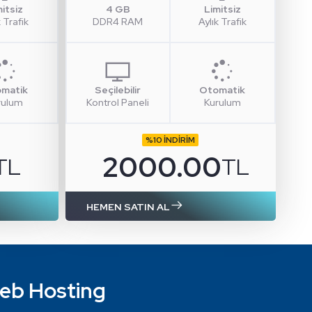
mitsiz
4 GB
Limitsiz
k Trafik
DDR4 RAM
Aylık Trafik
matik
Seçilebilir
Otomatik
rulum
Kontrol Paneli
Kurulum
%10 İNDİRİM
2000.00
TL
TL
HEMEN SATIN AL
eb Hosting