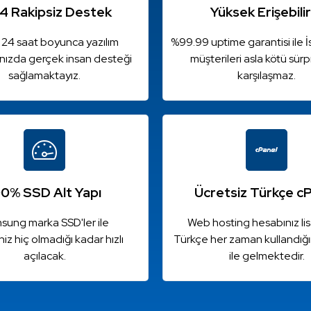
4 Rakipsiz Destek
Yüksek Erişebilir
 24 saat boyunca yazılım
%99.99 uptime garantisi ile 
ınızda gerçek insan desteği
müşterileri asla kötü sürp
sağlamaktayız.
karşılaşmaz.
00% SSD Alt Yapı
Ücretsiz Türkçe c
sung marka SSD'ler ile
Web hosting hesabınız lis
iniz hiç olmadığı kadar hızlı
Türkçe her zaman kullandığı
açılacak.
ile gelmektedir.