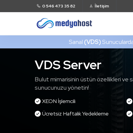
0 546 473 35 82
İletişim
Sanal
(VDS)
Sunuculard
VDS Server
Bulut mimarisinin üstün özellikleri ve 
sunucunuzu yönetin!
XEON İşlemcili
Ücretsiz Haftalık Yedekleme