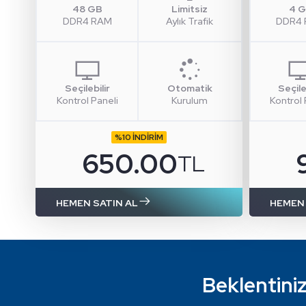
48 GB
Limitsiz
4 
DDR4 RAM
Aylık Trafik
DDR4
Seçilebilir
Otomatik
Seçile
Kontrol Paneli
Kurulum
Kontrol 
%10 İNDİRİM
650.00
TL
HEMEN SATIN AL
HEMEN 
Beklentiniz