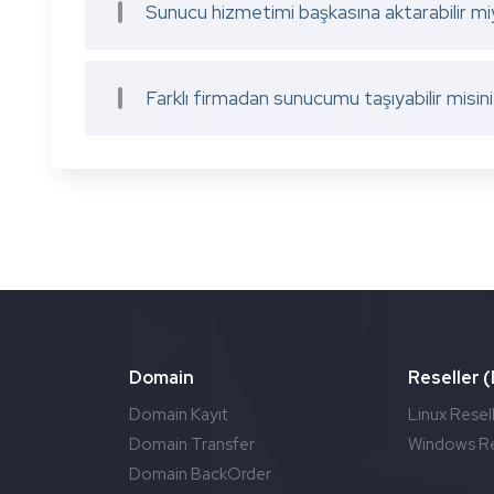
Sunucu hizmetimi başkasına aktarabilir m
Farklı firmadan sunucumu taşıyabilir misin
Domain
Reseller 
Domain Kayıt
Linux Resel
Domain Transfer
Windows Re
Domain BackOrder