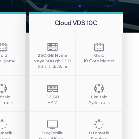
Cloud VDS 10C
old
250 GB Nvme
Gold
e Işlemci
veya 500 gb SSD
10 Core Işlemci
SSD Disk Alanı
mitsiz
32 GB
Limitsiz
k Trafik
RAM
Aylık Trafik
matik
Seçilebilir
Otomatik
rulum
Kontrol Paneli
Kurulum