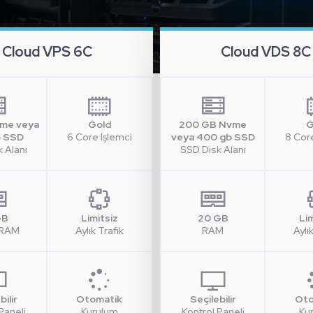
Cloud VPS 6C
Cloud VDS 8C
vme veya
Gold
200 GB Nvme
G
b SSD
6 Core Işlemci
veya 400 gb SSD
8 Cor
 Alanı
SSD Disk Alanı
GB
Limitsiz
20 GB
Li
 RAM
Aylık Trafik
RAM
Aylı
bilir
Otomatik
Seçilebilir
Oto
Paneli
Kurulum
Kontrol Paneli
Ku