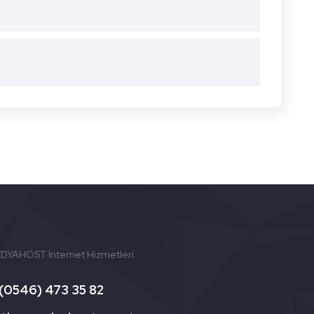
DYAHOST İnternet Hizmetleri
(0546) 473 35 82