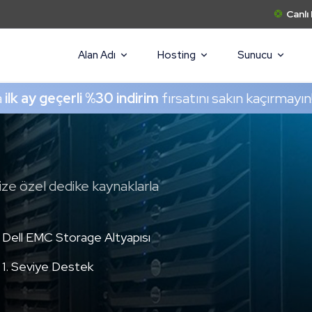
Canlı
Alan Adı
Hosting
Sunucu
a
ilk ay geçerli %30 indirim
fırsatını sakın kaçırmayın
size özel dedike kaynaklarla
Dell EMC Storage Altyapısı
1. Seviye Destek