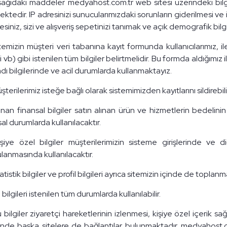
ağıdaki maddeler medyahost.com.tr web sitesi üzerindeki bilgi 
ektedir. IP adresinizi sunucularımızdaki sorunların giderilmesi ve
esiniz, sizi ve alışveriş sepetinizi tanımak ve açık demografik bilgi
temizin müşteri veri tabanına kayıt formunda kullanıcılarımız, ile
 vb) gibi istenilen tüm bilgiler belirtmelidir. Bu formda aldığımız ilet
adı bilgilerinde ve acil durumlarda kullanmaktayız.
şterilerimiz isteğe bağlı olarak sistemimizden kayıtlarını sildirebilir
ınan finansal bilgiler satın alınan ürün ve hizmetlerin bedelin
al durumlarda kullanılacaktır.
işiye özel bilgiler müşterilerimizin sisteme girişlerinde ve d
lanmasında kullanılacaktır.
tatistik bilgiler ve profil bilgileri ayrıca sitemizin içinde de toplanm
 bilgileri istenilen tüm durumlarda kullanılabilir.
 bilgiler ziyaretçi hareketlerinin izlenmesi, kişiye özel içerik s
sinde başka sitelere de bağlantılar bulunmaktadır. medyahost.com