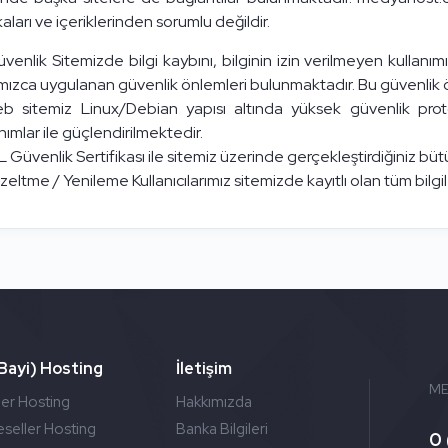
kaları ve içeriklerinden sorumlu değildir.
venlik Sitemizde bilgi kaybını, bilginin izin verilmeyen kullanımı
mızca uygulanan güvenlik önlemleri bulunmaktadır. Bu güvenlik ön
b sitemiz Linux/Debian yapısı altında yüksek güvenlik pro
ımlar ile güçlendirilmektedir.
 Güvenlik Sertifikası ile sitemiz üzerinde gerçekleştirdiğiniz bütün i
eltme / Yenileme Kullanıcılarımız sitemizde kayıtlı olan tüm bilgil
(Bayi) Hosting
İletişim
ME
ler Hosting
Hakkımızda
seller Hosting
Banka Bilgileri
0 