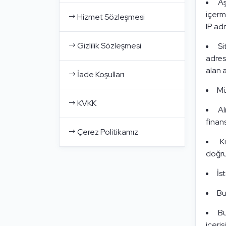
Aş
içerm
Hizmet Sözleşmesi
IP adr
Gizlilik Sözleşmesi
Si
adresi
alan 
İade Koşulları
Mü
KVKK
Al
finans
Çerez Politikamız
K
doğru
İs
Bu
Bu
içeri