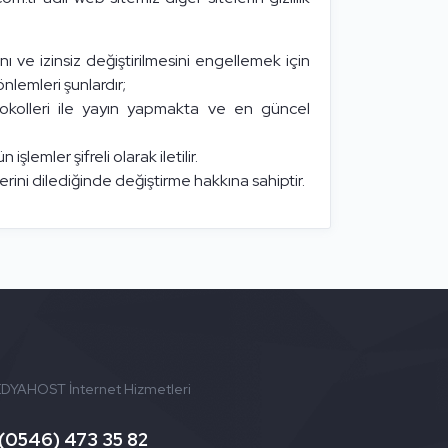
nı ve izinsiz değiştirilmesini engellemek için
lemleri şunlardır;
tokolleri ile yayın yapmakta ve en güncel
şlemler şifreli olarak iletilir.
erini dilediğinde değiştirme hakkına sahiptir.
DYAHOST İnternet Hizmetleri
(0546) 473 35 82