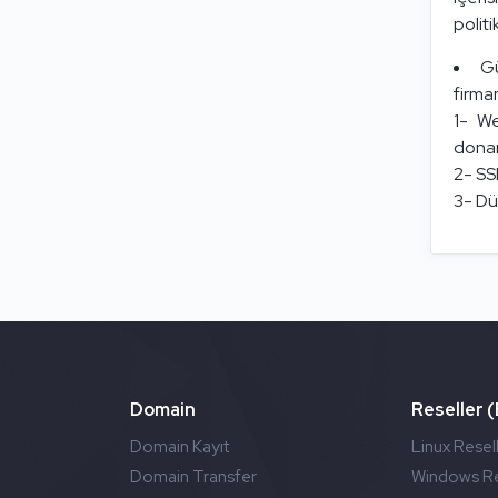
politi
Gü
firma
1- We
donan
2- SSL
3- Düz
Domain
Reseller 
Domain Kayıt
Linux Resel
Domain Transfer
Windows Re