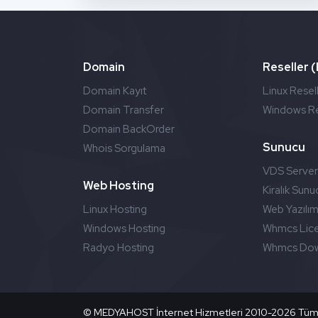
Domain
Reseller 
Domain Kayıt
Linux Resel
Domain Transfer
Windows Re
Domain BackOrder
Sunucu
Whois Sorgulama
VDS Serve
Web Hosting
Kiralık Sunu
Linux Hosting
Web Yazılım
Windows Hosting
Whmcs Lic
Radyo Hosting
Whmcs Down
©
MEDYAHOST İnternet Hizmetleri 2010-
2026 Tüm H