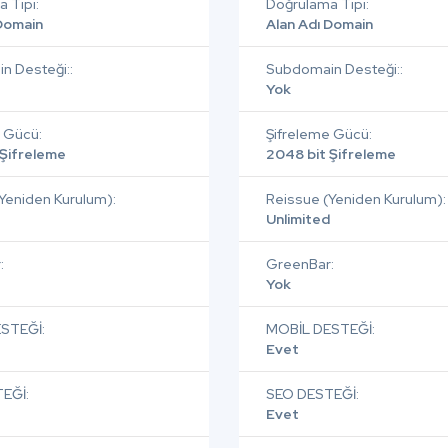
 Tipi:
Doğrulama Tipi:
 Domain
Alan Adı Domain
n Desteği::
Subdomain Desteği::
Yok
 Gücü:
Şifreleme Gücü:
 Şifreleme
2048 bit Şifreleme
Yeniden Kurulum):
Reissue (Yeniden Kurulum):
Unlimited
:
GreenBar:
Yok
STEĞİ:
MOBİL DESTEĞİ:
Evet
EĞİ:
SEO DESTEĞİ:
Evet