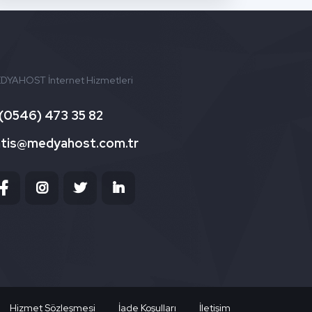
DYAHOST İnternet Hizmetleri
(0546) 473 35 82
atis@medyahost.com.tr
Hizmet Sözleşmesi
İade Koşulları
İletişim