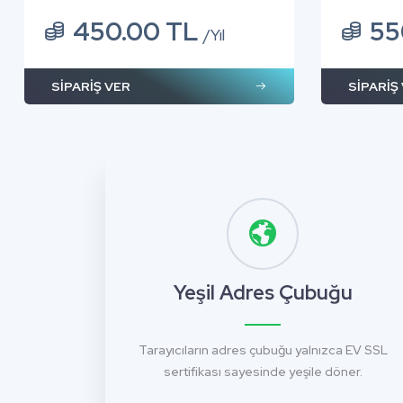
450.00 TL
55
/Yıl
SİPARİŞ VER
SİPARİŞ
Yeşil Adres Çubuğu
Tarayıcıların adres çubuğu yalnızca EV SSL
sertifikası sayesinde yeşile döner.