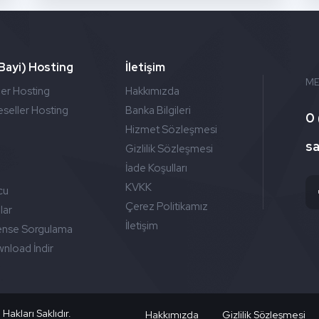
(Bayi) Hosting
İletişim
ME
ler Hosting
Hakkımızda
seller Hosting
Banka Bilgileri
0 
Hizmet Sözleşmesi
s
Gizlilik Sözleşmesi
İade Koşulları
r
KVKK
cu
Çerez Politikamız
lar
İletişim
ense Sorgulama
load İndir
akları Saklıdır.
Hakkımızda
Gizlilik Sözleşmesi