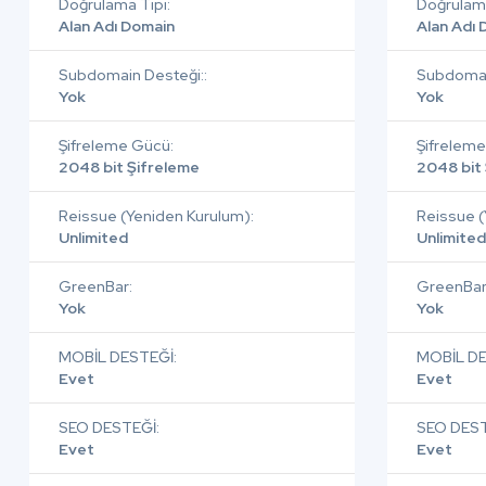
Doğrulama Tipi:
Doğrulama
Alan Adı Domain
Alan Adı
Subdomain Desteği::
Subdomai
Yok
Yok
Şifreleme Gücü:
Şifreleme
2048 bit Şifreleme
2048 bit
Reissue (Yeniden Kurulum):
Reissue (
Unlimited
Unlimited
GreenBar:
GreenBar
Yok
Yok
MOBİL DESTEĞİ:
MOBİL DE
Evet
Evet
SEO DESTEĞİ:
SEO DEST
Evet
Evet